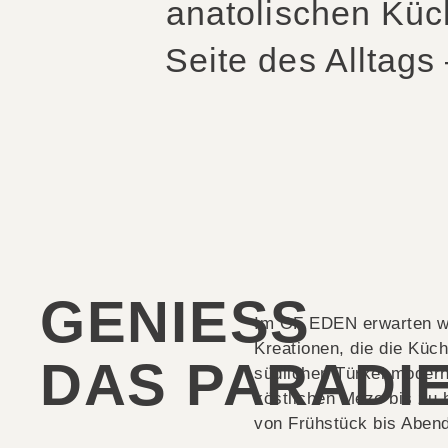
anatolischen Küc
Seite des Alltags
GENIESS
Im OF EDEN erwarten wi
Kreationen, die die Küc
DAS PARADI
südlichen Türkei modern
köstlichen Meze bis zu h
von Frühstück bis Aben