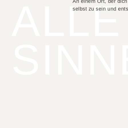
ALLE
An einem Ort, der dich
selbst zu sein und ent
SINN