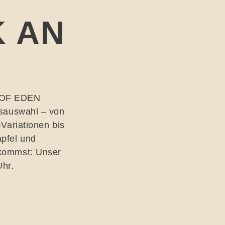
 AN
m OF EDEN
ksauswahl – von
-Variationen bis
apfel und
 kommst: Unser
Uhr.