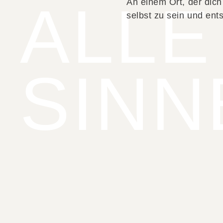
ALLE
An einem Ort, der dich
selbst zu sein und ent
SINN