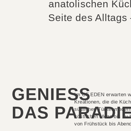
anatolischen Küc
Seite des Alltags
GENIESS
Im OF EDEN erwarten wi
Kreationen, die die Küc
DAS PARADI
südlichen Türkei modern
köstlichen Meze bis zu h
von Frühstück bis Aben