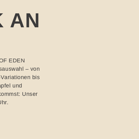
 AN
m OF EDEN
ksauswahl – von
-Variationen bis
apfel und
 kommst: Unser
Uhr.