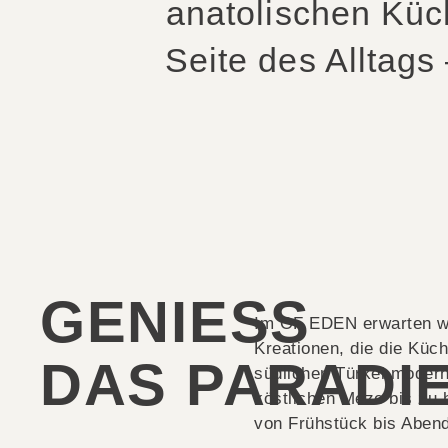
anatolischen Küc
Seite des Alltags
GENIESS
Im OF EDEN erwarten wi
Kreationen, die die Küc
DAS PARADI
südlichen Türkei modern
köstlichen Meze bis zu h
von Frühstück bis Aben