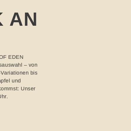
 AN
m OF EDEN
ksauswahl – von
-Variationen bis
apfel und
 kommst: Unser
Uhr.