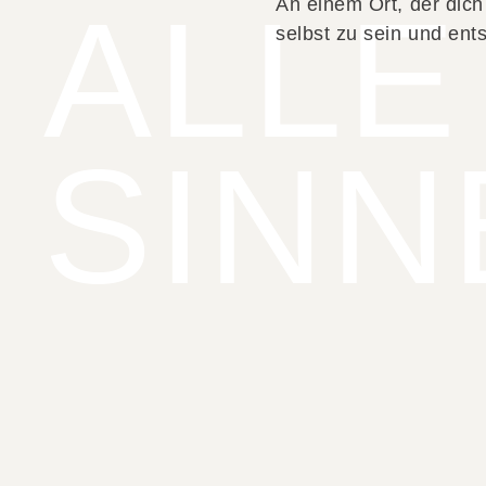
ALLE
An einem Ort, der dich
selbst zu sein und ent
SINN